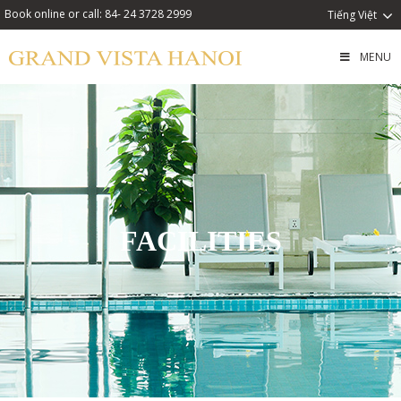
Book online or call: 84- 24 3728 2999
Tiếng Việt
MENU
FACILITIES